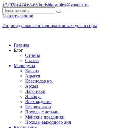
+7 (928) 474 68-65
horishkow.alex@yandex.ru
Заказать звонок
Индивидуальные и корпоративные туры в горы
Главная
Блог
Отчеты
Статьи
Маршруты
Кавказ
Адыгея
Краснодар кр.
Архыз
Лаго-наки
Эльбрус
Восхождения
Без рюкзаков
Походы с детьми
Майские праздники
Походы выходного дня
Расписание