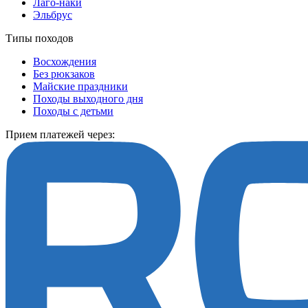
Лаго-наки
Эльбрус
Типы походов
Восхождения
Без рюкзаков
Майские праздники
Походы выходного дня
Походы с детьми
Прием платежей через: