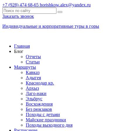
+7 (928) 474 68-65
horishkow.alex@yandex.ru
Заказать звонок
Индивидуальные и корпоративные туры в горы
Главная
Блог
Отчеты
Статьи
Маршруты
Кавказ
Адыгея
Краснодар кр.
Архыз
Лаго-наки
Эльбрус
Восхождения
Без рюкзаков
Походы с детьми
Майские праздники
Походы выходного дня
Расписание