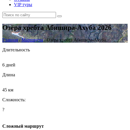
VIP туры
Озёра хребта Абишира-Ахуба 2026
Главная
/
Маршруты
/
Озёра хребта Абишира-Ахуба
Длительность
6 дней
Длина
45 км
Сложность:
?
Сложный маршрут