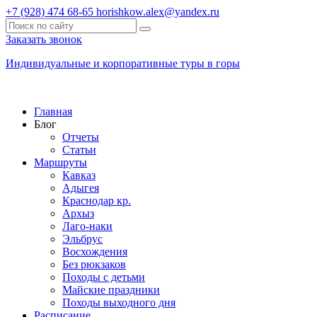
+7 (928) 474 68-65
horishkow.alex@yandex.ru
Заказать звонок
Индивидуальные и корпоративные туры в горы
Главная
Блог
Отчеты
Статьи
Маршруты
Кавказ
Адыгея
Краснодар кр.
Архыз
Лаго-наки
Эльбрус
Восхождения
Без рюкзаков
Походы с детьми
Майские праздники
Походы выходного дня
Расписание