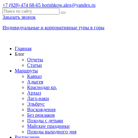
+7 (928) 474 68-65
horishkow.alex@yandex.ru
Заказать звонок
Индивидуальные и корпоративные туры в горы
Главная
Блог
Отчеты
Статьи
Маршруты
Кавказ
Адыгея
Краснодар кр.
Архыз
Лаго-наки
Эльбрус
Восхождения
Без рюкзаков
Походы с детьми
Майские праздники
Походы выходного дня
Расписание