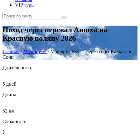
VIP туры
Поход через перевал Аишха на
Красную поляну 2026
Главная
/
Маршруты
/
Маршрут №8 — через горы Кавказа в
Сочи
Длительность
5 дней
Длина
52 км
Сложность:
?