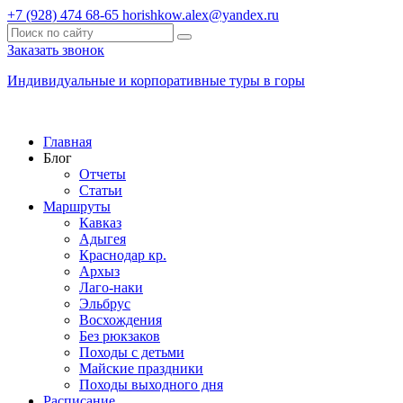
+7 (928) 474 68-65
horishkow.alex@yandex.ru
Заказать звонок
Индивидуальные и корпоративные туры в горы
Главная
Блог
Отчеты
Статьи
Маршруты
Кавказ
Адыгея
Краснодар кр.
Архыз
Лаго-наки
Эльбрус
Восхождения
Без рюкзаков
Походы с детьми
Майские праздники
Походы выходного дня
Расписание