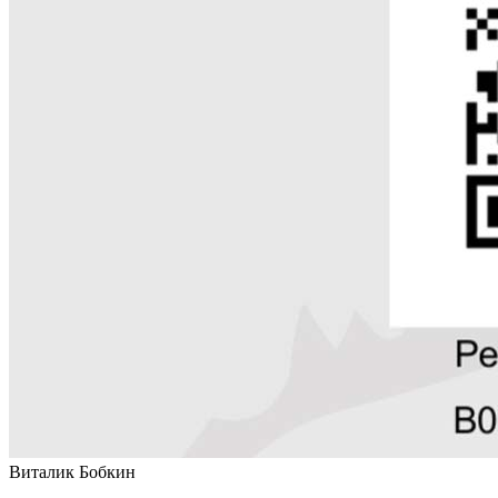
Виталик Бобкин