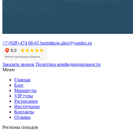
+7 (928) 474 68-65
horishkow.alex@yandex.ru
Заказать звонок
Политика конфиденциальности
Меню
Главная
Блог
Маршруты
VIP туры
Расписание
Инструкции
Контакты
Отзывы
Регионы походов