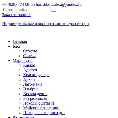
+7 (928) 474 68-65
horishkow.alex@yandex.ru
Заказать звонок
Индивидуальные и корпоративные туры в горы
Главная
Блог
Отчеты
Статьи
Маршруты
Кавказ
Адыгея
Краснодар кр.
Архыз
Лаго-наки
Эльбрус
Восхождения
Без рюкзаков
Походы с детьми
Майские праздники
Походы выходного дня
Расписание