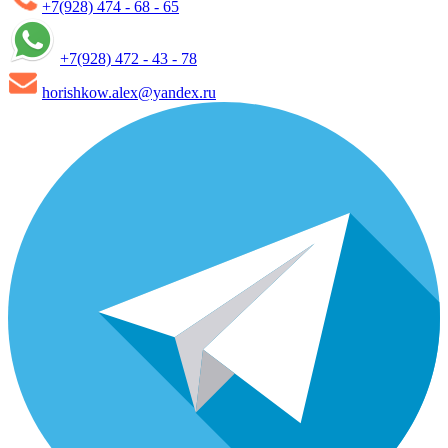
+7(928) 474 - 68 - 65
+7(928) 472 - 43 - 78
horishkow.alex@yandex.ru